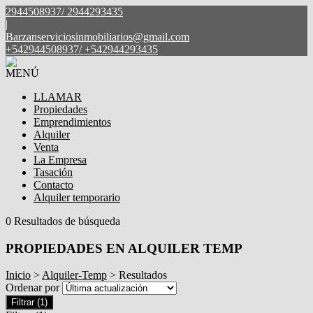
2944508937/ 2944293435
|
Barzanserviciosinmobiliarios@gmail.com
+542944508937/ +542944293435
MENÚ
LLAMAR
Propiedades
Emprendimientos
Alquiler
Venta
La Empresa
Tasación
Contacto
Alquiler temporario
0 Resultados de búsqueda
PROPIEDADES EN ALQUILER TEMP
Inicio
>
Alquiler-Temp
> Resultados
Ordenar por
Filtrar
(1)