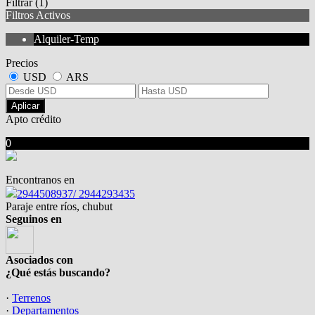
Filtrar
(1)
Filtros Activos
Alquiler-Temp
Precios
USD
ARS
Aplicar
Apto crédito
0
No hubo resultados para su búsqueda
Encontranos en
2944508937/ 2944293435
Paraje entre ríos, chubut
Seguinos en
Asociados con
¿Qué estás buscando?
·
Terrenos
·
Departamentos